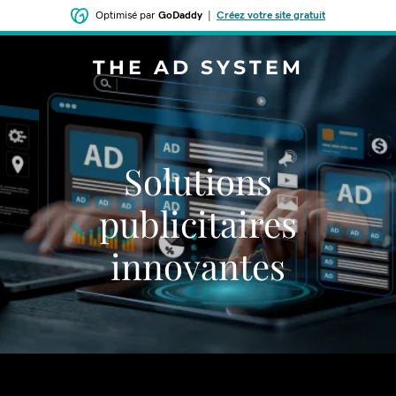
Optimisé par
GoDaddy
|
Créez votre site gratuit
THE AD SYSTEM
Solutions
publicitaires
innovantes